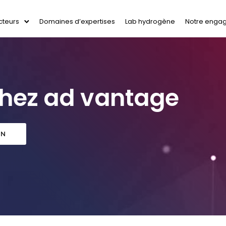
cteurs
Domaines d’expertises
Lab hydrogène
Notre enga
chez ad vantage
ON