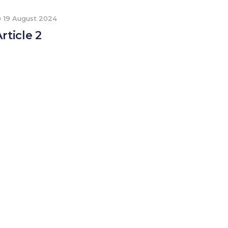
19 August 2024
19 Au
rticle 2
Articl